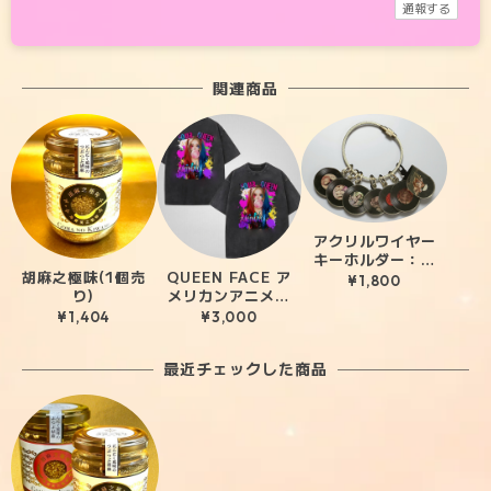
通報する
関連商品
アクリルワイヤー
キーホルダー：シ
胡麻之極味(1個売
QUEEN FACE ア
ングルジャケット
¥1,800
り)
メリカンアニメ風
バージョン
デザイン〜カジュ
¥1,404
¥3,000
アルTシャツ〜
最近チェックした商品