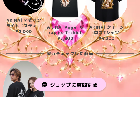
AKINAÌ 公式ペン
ライト（スティッ
AKINAÌ Angel G
AKINAÌ クイーン
クタイプ）
¥2,000
raphic T-shirt
ロゴTシャツ
¥2,800
¥4,200
最近チェックした商品
ショップに質問する
AKINAI LOGO S
WEAT TOPS（ス
ウェットトップス